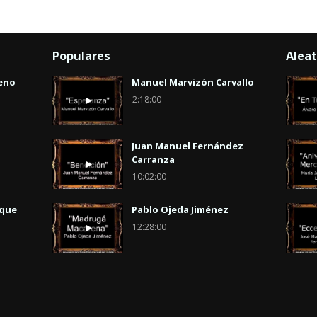
Populares
Aleat
eno
Manuel Marvizón Carvallo
2:18:00
Juan Manuel Fernández
Carranza
10:02:00
uque
Pablo Ojeda Jiménez
12:28:00