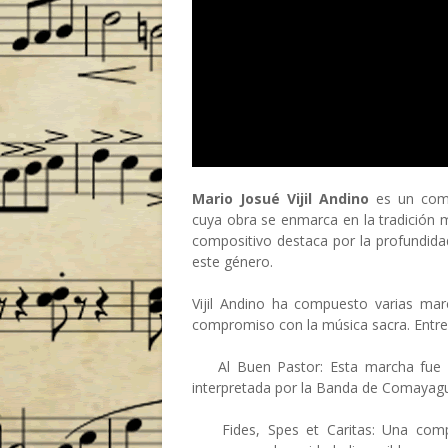
Mario Josué Vijil Andino
es un comp
cuya obra se enmarca en la tradición
compositivo destaca por la profundidad
este género.​
Vijil Andino ha compuesto varias marc
compromiso con la música sacra. Entre
Al Buen Pastor: Esta marcha fue e
interpretada por la Banda de Comayagua
Fides, Spes et Caritas: Una compos