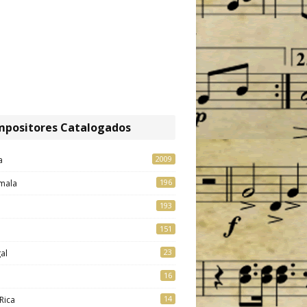
positores Catalogados
2009
a
196
mala
193
151
23
al
16
14
Rica