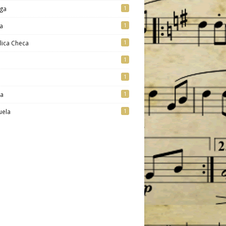
1
ga
1
a
1
lica Checa
1
1
1
ia
1
uela