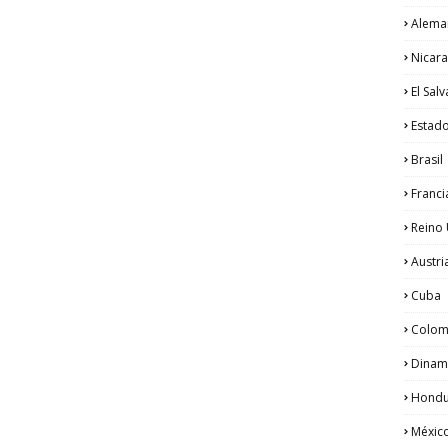
Alema
Nicar
El Sal
Estad
Brasil
Franci
Reino
Austri
Cuba
Colom
Dinam
Hondu
Méxic