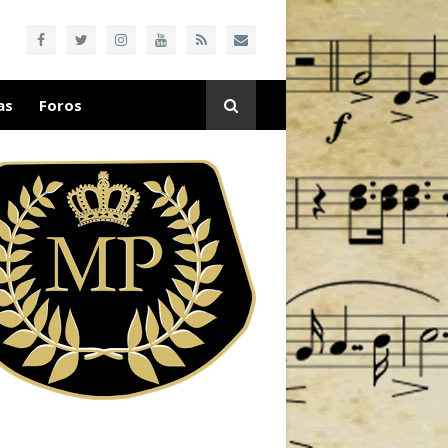
as
Foros