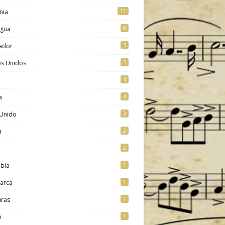
11
nia
9
agua
5
vador
5
os Unidos
4
4
a
3
 Unido
2
a
2
1
bia
1
arca
1
ras
1
o