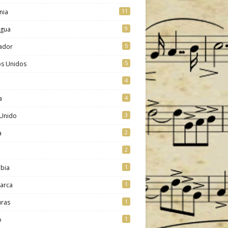
11
nia
9
agua
5
vador
5
os Unidos
4
4
a
3
 Unido
2
a
2
1
bia
1
arca
1
ras
1
o