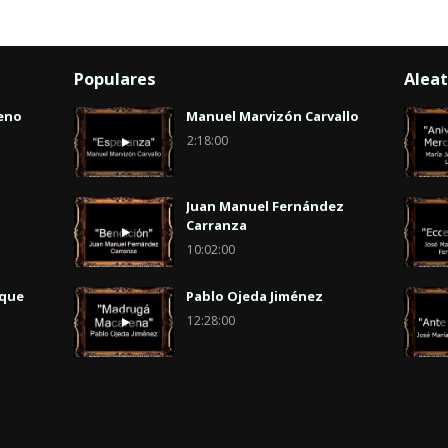
Populares
Aleat
eno
Manuel Marvizón Carvallo
2:18:00
Juan Manuel Fernández
Carranza
10:02:00
uque
Pablo Ojeda Jiménez
12:28:00