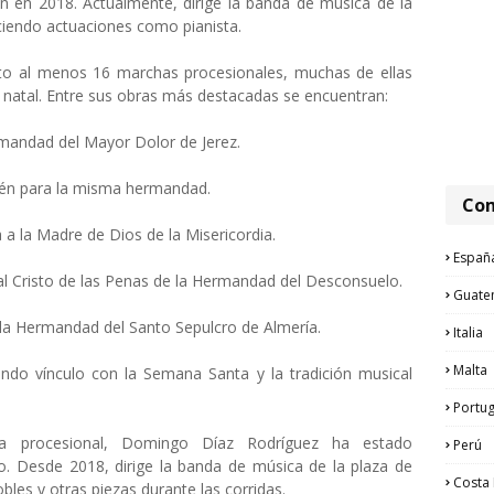
ión en 2018. Actualmente, dirige la banda de música de la
eciendo actuaciones como pianista.
o al menos 16 marchas procesionales, muchas de ellas
natal. Entre sus obras más destacadas se encuentran:
mandad del Mayor Dolor de Jerez.
ién para la misma hermandad.
Com
 a la Madre de Dios de la Misericordia.
Españ
al Cristo de las Penas de la Hermandad del Desconsuelo.
Guate
 la Hermandad del Santo Sepulcro de Almería.
Italia
Malta
undo vínculo con la Semana Santa y la tradición musical
Portug
 procesional, Domingo Díaz Rodríguez ha estado
Perú
o. Desde 2018, dirige la banda de música de la plaza de
Costa 
bles y otras piezas durante las corridas.