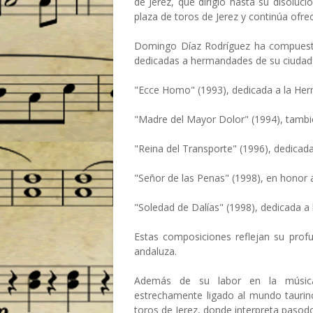
de Jerez, que dirigió hasta su disoluc
plaza de toros de Jerez y continúa ofr
Domingo Díaz Rodríguez ha compuest
dedicadas a hermandades de su ciudad 
"Ecce Homo" (1993), dedicada a la Her
"Madre del Mayor Dolor" (1994), tamb
"Reina del Transporte" (1996), dedicada
"Señor de las Penas" (1998), en honor 
"Soledad de Dalías" (1998), dedicada a
Estas composiciones reflejan su prof
andaluza.
Además de su labor en la música
estrechamente ligado al mundo taurin
toros de Jerez, donde interpreta pasodo