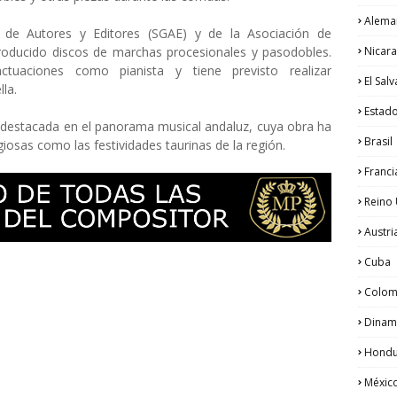
Alema
de Autores y Editores (SGAE) y de la Asociación de
Nicar
 producido discos de marchas procesionales y pasodobles.
ctuaciones como pianista y tiene previsto realizar
El Sal
la.
Estad
 destacada en el panorama musical andaluz, cuya obra ha
Brasil
giosas como las festividades taurinas de la región.
Franci
Reino
Austri
Cuba
Colom
Dinam
Hondu
Méxic