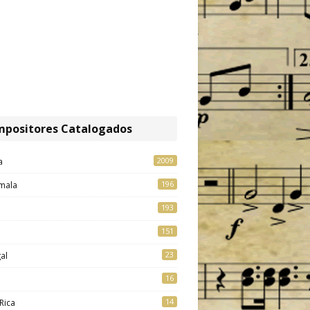
positores Catalogados
2009
a
196
mala
193
151
23
al
16
14
Rica