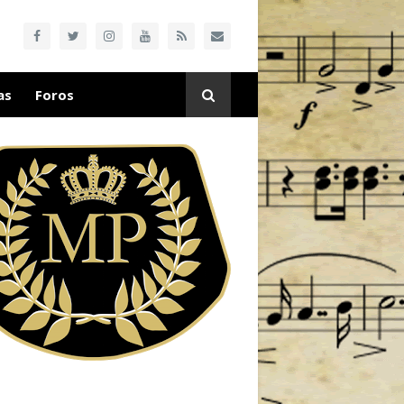
as
Foros