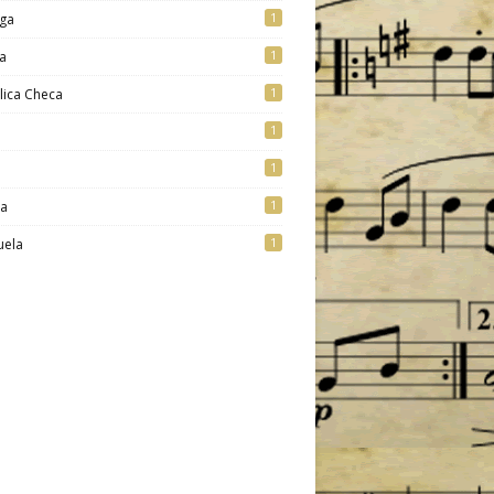
1
ga
1
a
1
lica Checa
1
1
1
ia
1
uela