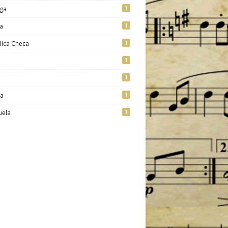
1
ga
1
a
1
lica Checa
1
1
1
ia
1
uela