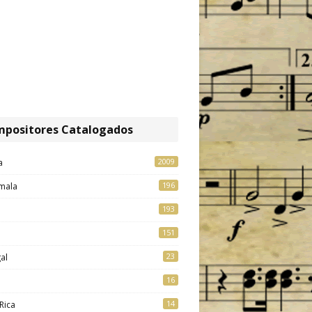
positores Catalogados
2009
a
196
mala
193
151
23
al
16
14
Rica