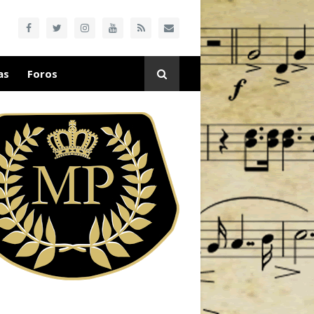
as
Foros