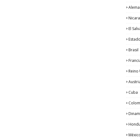
Alema
Nicar
El Sal
Estad
Brasil
Franci
Reino
Austri
Cuba
Colom
Dinam
Hondu
Méxic