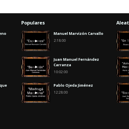
Populares
Aleat
eno
Manuel Marvizón Carvallo
2:18:00
Juan Manuel Fernández
Carranza
10:02:00
uque
Pablo Ojeda Jiménez
12:28:00