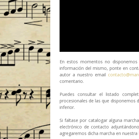
En estos momentos no disponemos de
información del mismo, ponte en conta
autor a nuestro email
contacto@mar
comentario.
Puedes consultar el listado compl
procesionales de las que disponemos 
inferior.
Si faltase por catalogar alguna march
electrónico de contacto adjuntándon
agregaremos dicha marcha en nuestra b