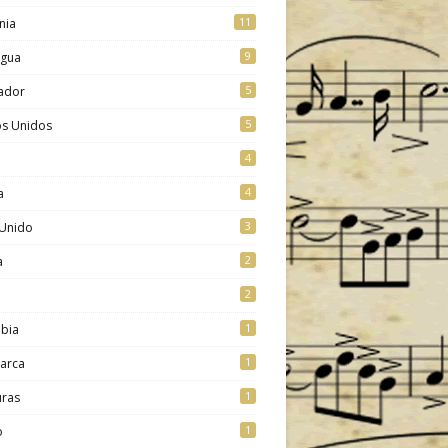
11
nia
9
agua
5
vador
5
os Unidos
4
4
a
3
 Unido
2
a
2
1
bia
1
arca
1
ras
1
o