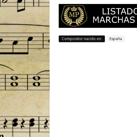
Compositor nacido en:
España