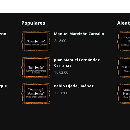
Populares
Aleat
eno
Manuel Marvizón Carvallo
2:18:00
Juan Manuel Fernández
Carranza
10:02:00
uque
Pablo Ojeda Jiménez
12:28:00