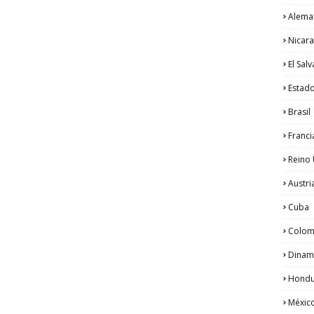
Alema
Nicar
El Sal
Estad
Brasil
Franci
Reino
Austri
Cuba
Colom
Dinam
Hondu
Méxic