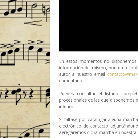
En estos momentos no disponemos de
información del mismo, ponte en conta
autor a nuestro email
contacto@mar
comentario.
Puedes consultar el listado compl
procesionales de las que disponemos 
inferior.
Si faltase por catalogar alguna march
electrónico de contacto adjuntándon
agregaremos dicha marcha en nuestra b