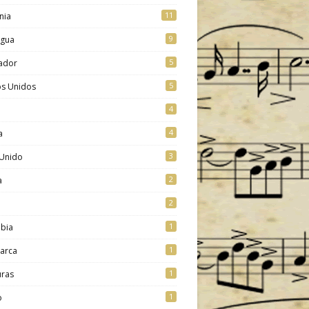
11
nia
9
agua
5
vador
5
os Unidos
4
4
a
3
 Unido
2
a
2
1
bia
1
arca
1
ras
1
o