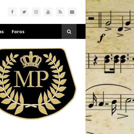
as
Foros