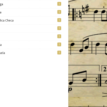
1
ga
1
a
1
lica Checa
1
1
1
ia
1
uela