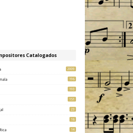
positores Catalogados
2009
a
196
mala
193
151
23
al
16
14
Rica