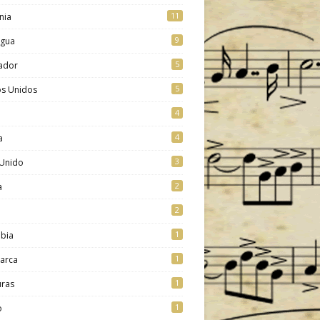
11
nia
9
agua
5
vador
5
os Unidos
4
4
a
3
 Unido
2
a
2
1
bia
1
arca
1
ras
1
o