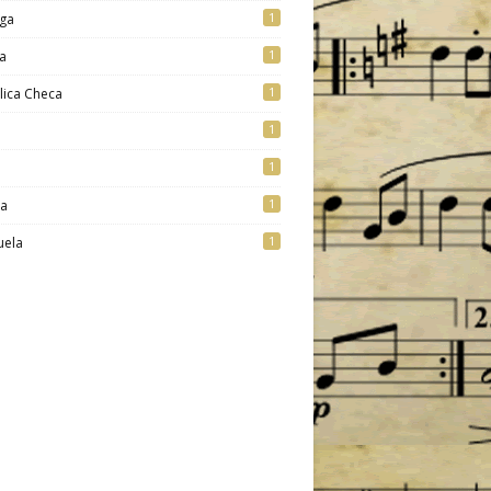
1
ga
1
a
1
lica Checa
1
1
1
ia
1
uela