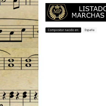
Compositor nacido en:
España