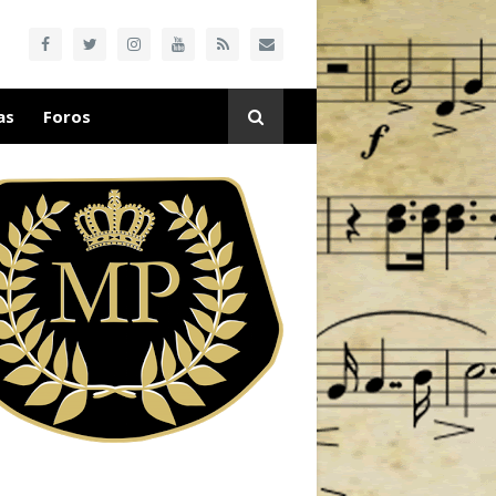
as
Foros