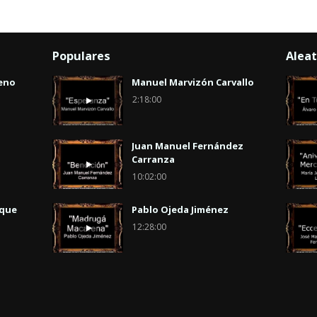
Populares
Aleat
eno
Manuel Marvizón Carvallo
2:18:00
Juan Manuel Fernández
Carranza
10:02:00
uque
Pablo Ojeda Jiménez
12:28:00