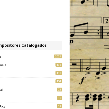
positores Catalogados
2009
a
196
mala
193
151
23
al
16
14
Rica