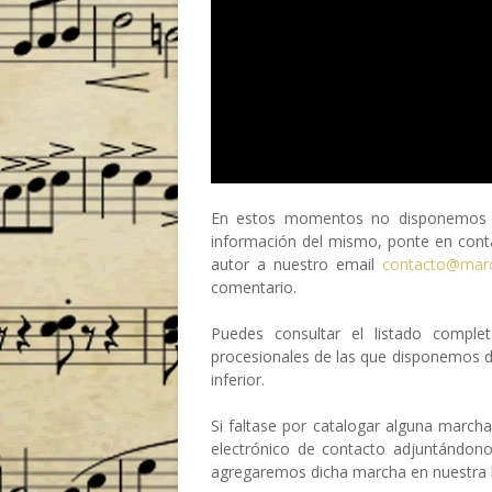
En estos momentos no disponemos de
información del mismo, ponte en conta
autor a nuestro email
contacto@mar
comentario.
Puedes consultar el listado compl
procesionales de las que disponemos 
inferior.
Si faltase por catalogar alguna march
electrónico de contacto adjuntándon
agregaremos dicha marcha en nuestra b