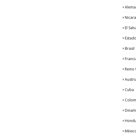
Alema
Nicar
El Sal
Estad
Brasil
Franci
Reino
Austri
Cuba
Colom
Dinam
Hondu
Méxic