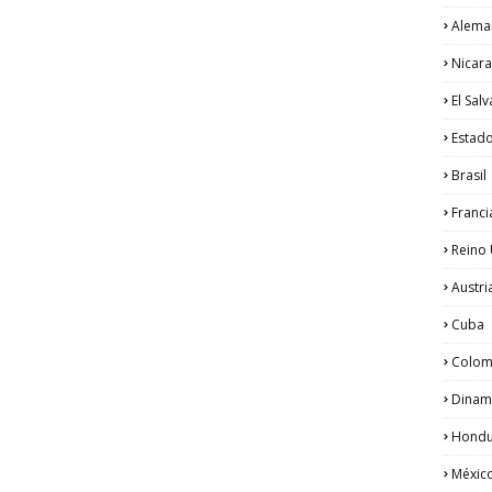
Alema
Nicar
El Sal
Estad
Brasil
Franci
Reino
Austri
Cuba
Colom
Dinam
Hondu
Méxic