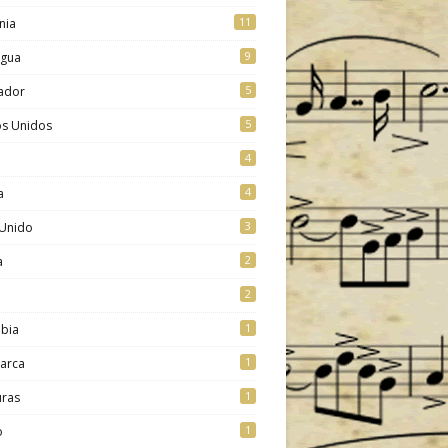
11
nia
9
agua
5
vador
5
os Unidos
4
4
a
3
 Unido
2
a
2
1
bia
1
arca
1
ras
1
o