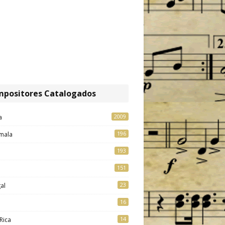
positores Catalogados
2009
a
196
mala
193
151
23
al
16
14
Rica