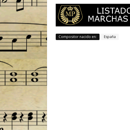
Compositor nacido en:
España