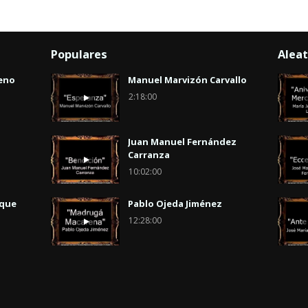
Populares
Aleat
eno
Manuel Marvizón Carvallo
2:18:00
Juan Manuel Fernández
Carranza
10:02:00
uque
Pablo Ojeda Jiménez
12:28:00