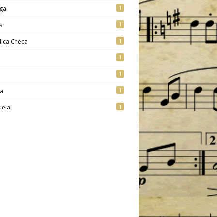
1
ga
1
a
1
lica Checa
1
1
1
ia
1
uela