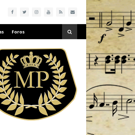
as
Foros