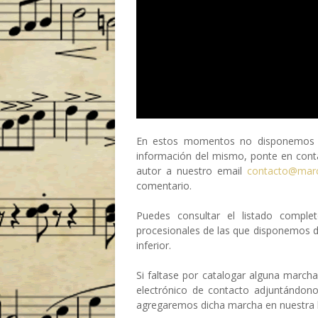
En estos momentos no disponemos de
información del mismo, ponte en conta
autor a nuestro email
contacto@mar
comentario.
Puedes consultar el listado compl
procesionales de las que disponemos 
inferior.
Si faltase por catalogar alguna march
electrónico de contacto adjuntándon
agregaremos dicha marcha en nuestra b