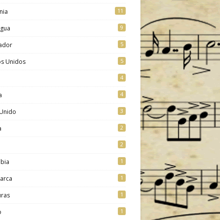
11
nia
9
agua
5
vador
5
os Unidos
4
4
a
3
 Unido
2
a
2
1
bia
1
arca
1
ras
1
o