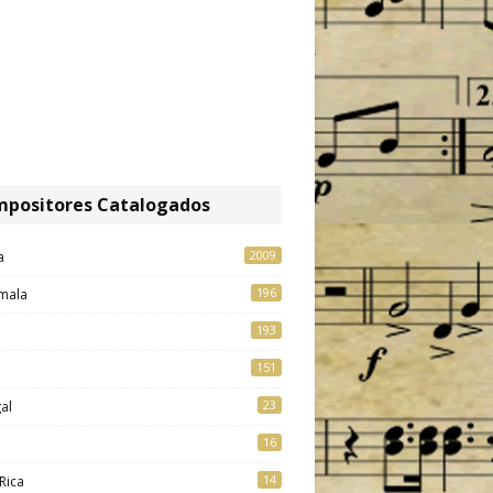
positores Catalogados
2009
a
196
mala
193
151
23
al
16
14
Rica