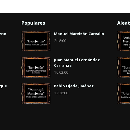
Populares
Aleat
eno
Manuel Marvizón Carvallo
2:18:00
Juan Manuel Fernández
Carranza
10:02:00
uque
Pablo Ojeda Jiménez
12:28:00