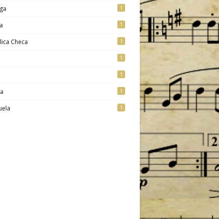
1
ga
1
a
1
lica Checa
1
1
1
ia
1
uela