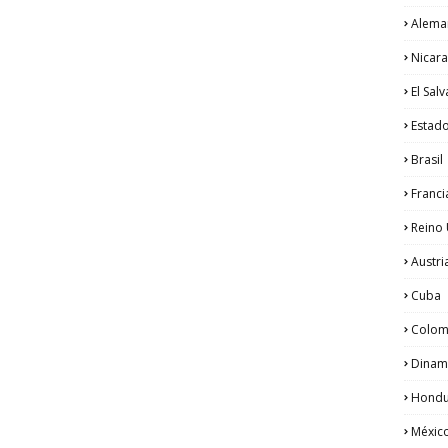
Alema
Nicar
El Sal
Estad
Brasil
Franci
Reino
Austri
Cuba
Colom
Dinam
Hondu
Méxic