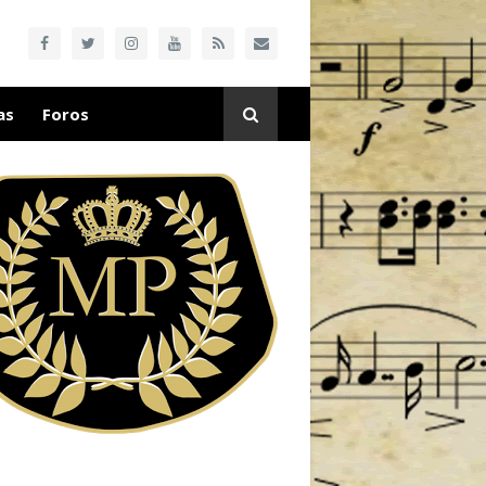
as
Foros