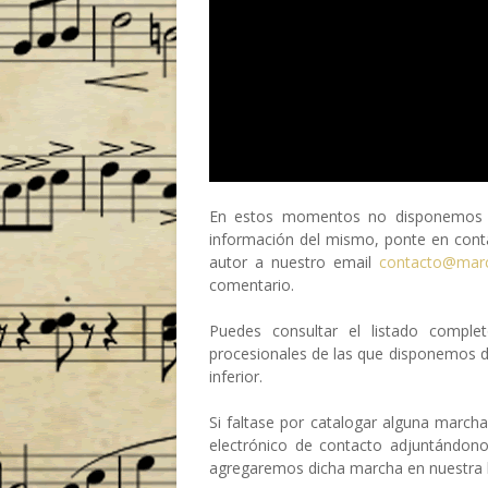
En estos momentos no disponemos de
información del mismo, ponte en conta
autor a nuestro email
contacto@mar
comentario.
Puedes consultar el listado compl
procesionales de las que disponemos 
inferior.
Si faltase por catalogar alguna march
electrónico de contacto adjuntándon
agregaremos dicha marcha en nuestra b