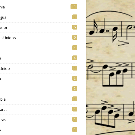
11
nia
9
agua
5
vador
5
os Unidos
4
4
a
3
 Unido
2
a
2
1
bia
1
arca
1
ras
1
o