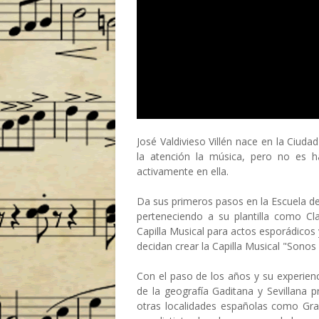
José Valdivieso Villén nace en la Ciuda
la atención la música, pero no es 
activamente en ella.
Da sus primeros pasos en la Escuela d
perteneciendo a su plantilla como Cl
Capilla Musical para actos esporádico
decidan crear la Capilla Musical "Sonos
Con el paso de los años y su experien
de la geografía Gaditana y Sevillana p
otras localidades españolas como Gr