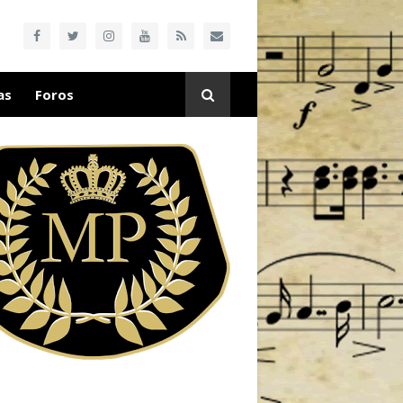
as
Foros