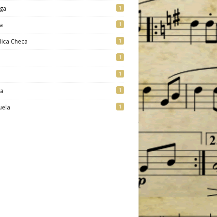
1
ga
1
a
1
lica Checa
1
1
1
ia
1
uela