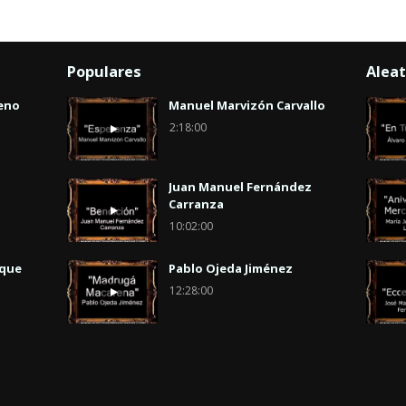
Populares
Aleat
eno
Manuel Marvizón Carvallo
2:18:00
Juan Manuel Fernández
Carranza
10:02:00
uque
Pablo Ojeda Jiménez
12:28:00