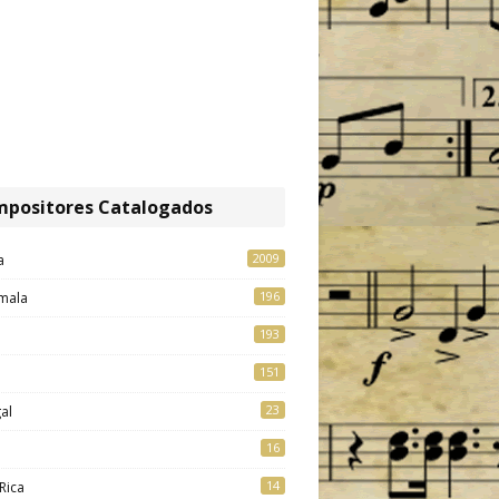
positores Catalogados
2009
a
196
mala
193
151
23
al
16
14
Rica