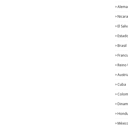
Alema
Nicar
El Sal
Estad
Brasil
Franci
Reino
Austri
Cuba
Colom
Dinam
Hondu
Méxic