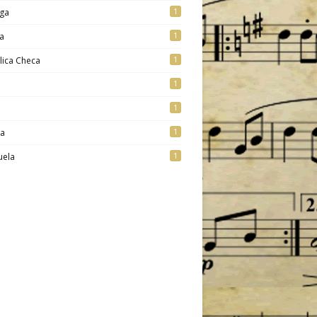
1
ga
1
a
1
lica Checa
1
1
1
ia
1
uela