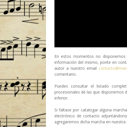
En estos momentos no disponemos de
información del mismo, ponte en conta
autor a nuestro email
contacto@mar
comentario.
Puedes consultar el listado compl
procesionales de las que disponemos 
inferior.
Si faltase por catalogar alguna march
electrónico de contacto adjuntándon
agregaremos dicha marcha en nuestra b