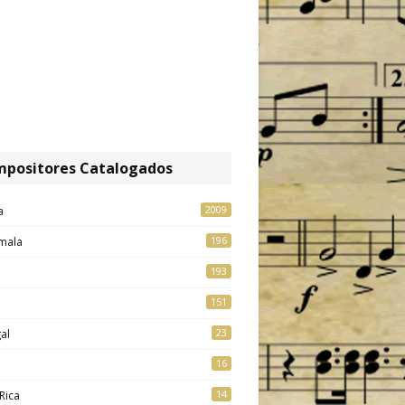
positores Catalogados
2009
a
196
mala
193
151
23
al
16
14
Rica