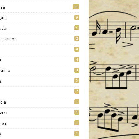
11
nia
9
agua
5
vador
5
os Unidos
4
4
a
3
 Unido
2
a
2
1
bia
1
arca
1
ras
1
o