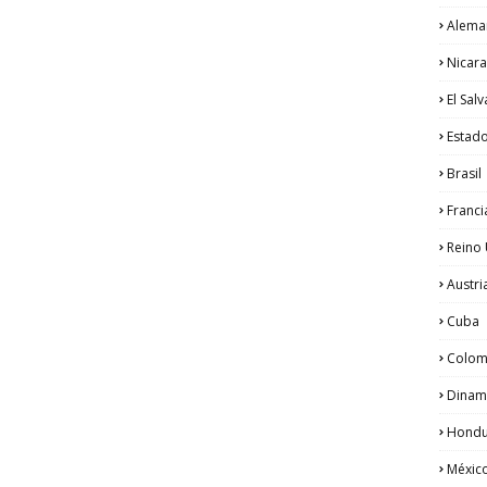
Alema
Nicar
El Sal
Estad
Brasil
Franci
Reino
Austri
Cuba
Colom
Dinam
Hondu
Méxic