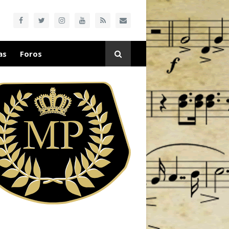
as
Foros