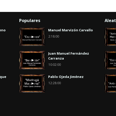
Populares
Aleat
eno
Manuel Marvizón Carvallo
2:18:00
Juan Manuel Fernández
Carranza
10:02:00
uque
Pablo Ojeda Jiménez
12:28:00