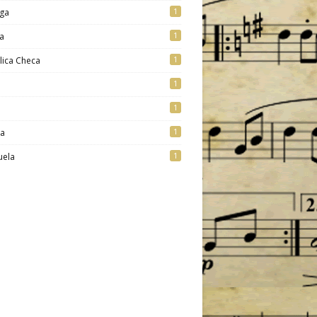
1
ga
1
a
1
lica Checa
1
1
1
ia
1
uela