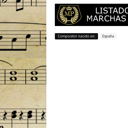
Compositor nacido en:
España