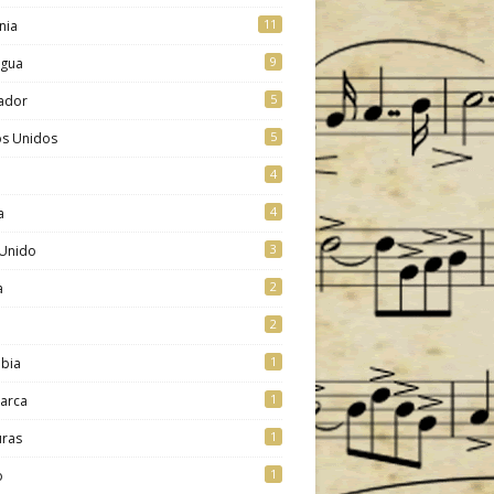
11
nia
9
agua
5
vador
5
os Unidos
4
4
a
3
 Unido
2
a
2
1
bia
1
arca
1
ras
1
o