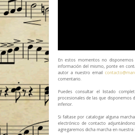
En estos momentos no disponemos de
información del mismo, ponte en conta
autor a nuestro email
contacto@mar
comentario.
Puedes consultar el listado compl
procesionales de las que disponemos 
inferior.
Si faltase por catalogar alguna march
electrónico de contacto adjuntándon
agregaremos dicha marcha en nuestra b