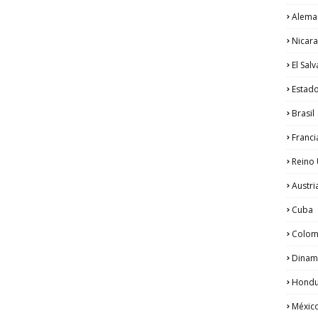
Alema
Nicar
El Sal
Estad
Brasil
Franci
Reino
Austri
Cuba
Colom
Dinam
Hondu
Méxic