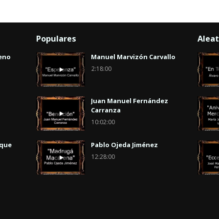
Populares
Aleat
eno
Manuel Marvizón Carvallo
2:18:00
Juan Manuel Fernández
Carranza
10:02:00
uque
Pablo Ojeda Jiménez
12:28:00