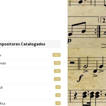
positores Catalogados
2009
a
196
mala
193
151
23
al
16
14
Rica