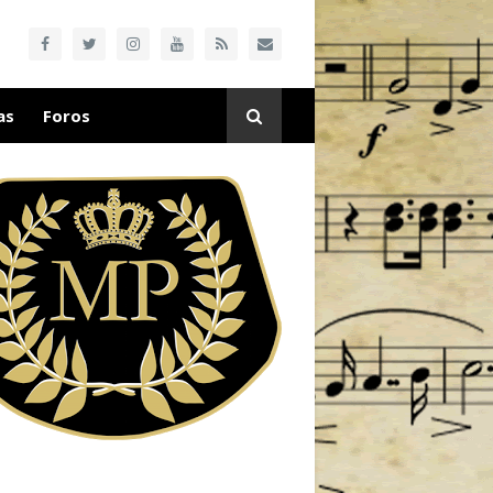
as
Foros