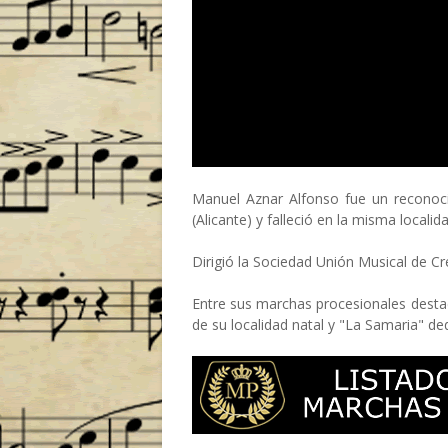
Manuel Aznar Alfonso fue un reconoci
(Alicante) y falleció en la misma localid
Dirigió la Sociedad Unión Musical de Cr
Entre sus marchas procesionales dest
de su localidad natal y "La Samaria" de