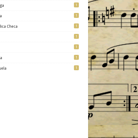
1
ga
1
a
1
lica Checa
1
1
1
ia
1
uela