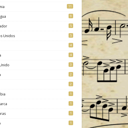
11
nia
9
agua
5
vador
5
os Unidos
4
4
a
3
 Unido
2
a
2
1
bia
1
arca
1
ras
1
o