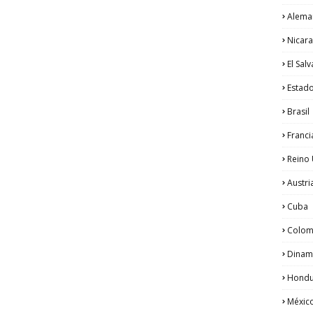
Alema
Nicar
El Sal
Estad
Brasil
Franci
Reino
Austri
Cuba
Colom
Dinam
Hondu
Méxic