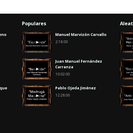
Populares
Aleat
eno
Manuel Marvizón Carvallo
2:18:00
Juan Manuel Fernández
Carranza
10:02:00
uque
Pablo Ojeda Jiménez
12:28:00