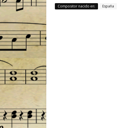
Compositor nacido en:
España