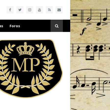
as
Foros