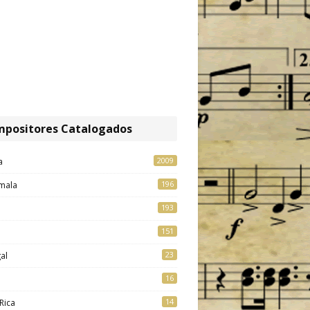
positores Catalogados
2009
a
196
mala
193
151
23
al
16
14
Rica