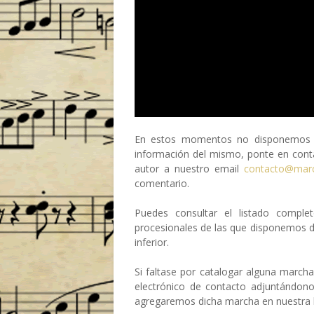
En estos momentos no disponemos de
información del mismo, ponte en conta
autor a nuestro email
contacto@mar
comentario.
Puedes consultar el listado compl
procesionales de las que disponemos 
inferior.
Si faltase por catalogar alguna march
electrónico de contacto adjuntándon
agregaremos dicha marcha en nuestra b