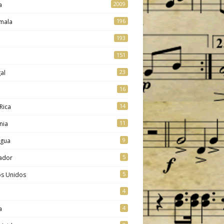
2009
a
196
mala
193
151
23
al
16
14
Rica
11
nia
9
agua
5
vador
5
os Unidos
4
4
a