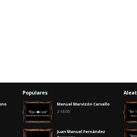
Populares
Aleat
eno
Manuel Marvizón Carvallo
2:18:00
Juan Manuel Fernández