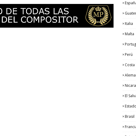
Españ
Guate
Italia
Malta
Portug
Perú
Costa 
Alema
Nicar
El Sal
Estad
Brasil
Franci