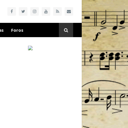
as
Foros