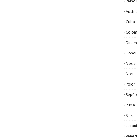
Reino
Austri
Cuba
Colom
Dinam
Hondu
Méxic
Norue
Poloni
Repúb
Rusia
Suiza
Ucran
Venez