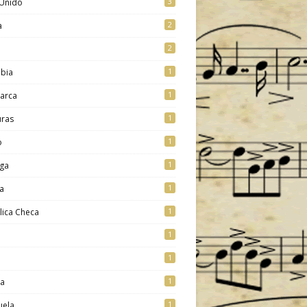
3
 Unido
2
a
2
1
bia
1
arca
1
ras
1
o
1
ga
1
a
1
lica Checa
1
1
1
ia
1
uela