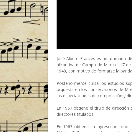
José Albero Francés es un afamado dir
alicantina de Campo de Mirra el 17 d
1948, con motivo de formarse la banda
Posteriormente cursa los estudios su
orquesta en los conservatorios de Murc
las especialidades de composición y di
En 1967 obtiene el título de direcció
directores titulados.
En 1963 obtiene su ingreso por oposi