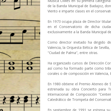
Música Civiles en su primera categorí
de la Banda Municipal de Badajoz, do
Viento e imparte clases en el conservat
En 1973 ocupa plaza de Director titula
en el Conservatorio de dicha ciud
exclusivamente a la Banda Municipal d
Como director invitado ha dirigido 
Valencia, la Orquesta Bética de Sevilla,
"Ciudad de Palma", entre otras.
Ha organizado cursos de Dirección Coral
así como ha formado parte como tri
corales o de composición en Valencia, B
En 1980 obtiene el Premio Ateneo de Se
estrenada su obra Concierto para 
Internacional de Composición “Centen
Catedrático de Trompeta del Conservato
En septiembre de 1991 se estrena s