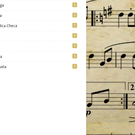
1
ga
1
a
1
lica Checa
1
1
1
ia
1
uela