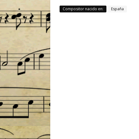
Compositor nacido en:
España