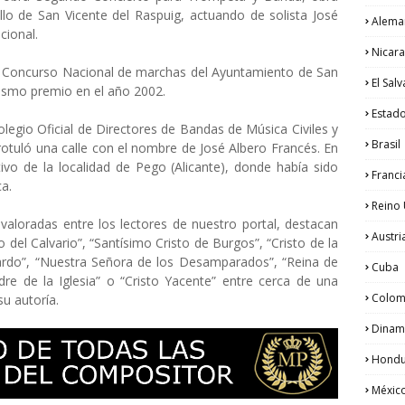
lo de San Vicente del Raspuig, actuando de solista José
Alema
cional.
Nicar
el Concurso Nacional de marchas del Ayuntamiento de San
El Sal
ismo premio en el año 2002.
Estad
legio Oficial de Directores de Bandas de Música Civiles y
Brasil
rotuló una calle con el nombre de José Albero Francés. En
vo de la localidad de Pego (Alicante), donde había sido
Franci
a.
Reino
aloradas entre los lectores de nuestro portal, destacan
Austri
 del Calvario”, “Santísimo Cristo de Burgos”, “Cristo de la
rdo”, “Nuestra Señora de los Desamparados”, “Reina de
Cuba
dre de la Iglesia” o “Cristo Yacente” entre cerca de una
Colom
u autoría.
Dinam
Hondu
Méxic