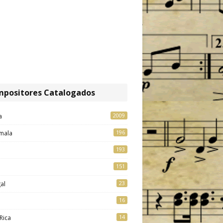
positores Catalogados
2009
a
196
mala
193
151
23
al
16
14
Rica