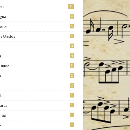
11
nia
9
agua
5
vador
5
os Unidos
4
4
a
3
 Unido
2
a
2
1
bia
1
arca
1
ras
1
o