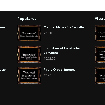
Populares
Aleat
eno
Manuel Marvizón Carvallo
2:18:00
Juan Manuel Fernández
Carranza
10:02:00
uque
Pablo Ojeda Jiménez
12:28:00