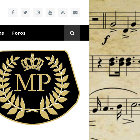
as
Foros