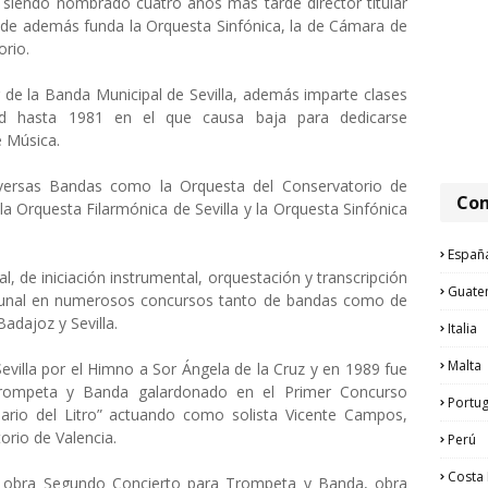
a siendo nombrado cuatro años más tarde director titular
nde además funda la Orquesta Sinfónica, la de Cámara de
orio.
r de la Banda Municipal de Sevilla, además imparte clases
ad hasta 1981 en el que causa baja para dedicarse
e Música.
diversas Bandas como la Orquesta del Conservatorio de
Com
 la Orquesta Filarmónica de Sevilla y la Orquesta Sinfónica
Españ
, de iniciación instrumental, orquestación y transcripción
Guate
bunal en numerosos concursos tanto de bandas como de
adajoz y Sevilla.
Italia
Malta
villa por el Himno a Sor Ángela de la Cruz y en 1989 fue
Trompeta y Banda galardonado en el Primer Concurso
Portug
ario del Litro” actuando como solista Vicente Campos,
rio de Valencia.
Perú
Costa 
u obra Segundo Concierto para Trompeta y Banda, obra